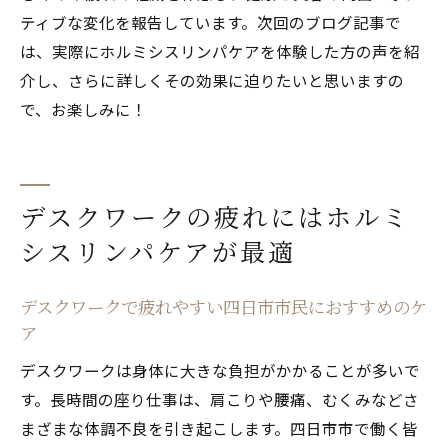
を最大限に引き出す方法
ティブな変化を報告しています。次回のブログ記事で
四日市市民によるホルミシスリンパケア体
は、実際にホルミシスリンパケアを体験した方の声を紹
験談
介し、さらに詳しくその効果に迫りたいと思いますの
四日市市で話題のホルミシスリンパケアの実態
で、お楽しみに！
に迫る
四日市市で話題のホルミシスリンパケアと
は何か
デスクワークの疲れにはホルミ
ホルミシスリンパケアが四日市市で注目さ
シスリンパケアが最適
れる理由
四日市市でのホルミシスリンパケアの実際
デスクワークで疲れやすい四日市市民におすすめのケ
の施術内容
ア
ホルミシスリンパケアの効果を最大限に活
デスクワークは身体に大きな負担がかかることが多いで
かすためのコツ
す。長時間の座り仕事は、肩こりや腰痛、むくみなどさ
四日市市でホルミシスリンパケアを受ける
まざまな体調不良を引き起こします。四日市市で働く皆
際の疑問点解消