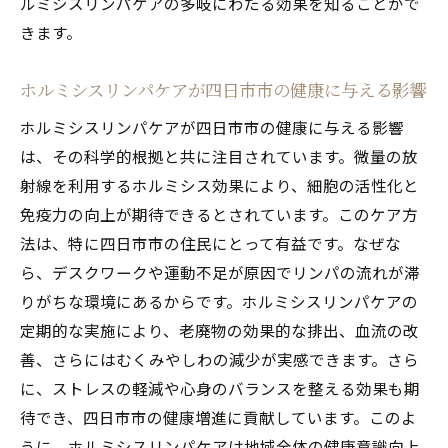
ルミシスリンパケアの多岐にわたる効果を知ることがで
四日市市のホルミシスリンパケア専門サロ
きます。
ンの紹介
ホルミシスリンパケアで四日市市民が健康
ホルミシスリンパケアが四日市市の健康に与える影響
を取り戻す秘密
ホルミシスリンパケアが四日市市の健康に与える影響
むくみ解消に効果的なホルミシスリンパケアの
は、その科学的根拠と共に注目されています。微量の放
実力
射線を利用するホルミシス効果により、細胞の活性化と
むくみの原因とホルミシスリンパケアによ
免疫力の向上が期待できるとされています。このケア方
る解消法
法は、特に四日市市の住民にとって有益です。なぜな
四日市市でのホルミシスリンパケアがもた
ら、デスクワークや運動不足が原因でリンパの流れが滞
らすむくみ解消効果
りがちな環境にあるからです。ホルミシスリンパケアの
ホルミシスリンパケアで足のむくみを取る
定期的な実施により、老廃物の効果的な排出、血流の改
方法
善、さらにはむくみやしわの減少が実感できます。さら
四日市市で実践するホルミシスリンパケア
に、ストレスの軽減や心身のバランスを整える効果も期
の効果的な時間帯
待でき、四日市市の健康増進に貢献しています。このよ
むくみ解消に役立つホルミシスリンパケア
うに、ホルミシスリンパケアは地域全体の健康意識向上