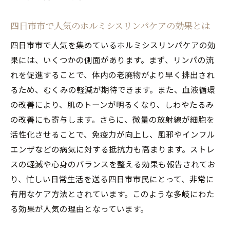
デスクワークによるむくみを取るホルミシ
スリンパケア
四日市市で人気のホルミシスリンパケアの効果とは
ホルミシスリンパケアで肩こり・腰痛を和
四日市市で人気を集めているホルミシスリンパケアの効
らげる方法
果には、いくつかの側面があります。まず、リンパの流
四日市市のオフィスでできるホルミシスリ
れを促進することで、体内の老廃物がより早く排出され
ンパケアの簡単な方法
るため、むくみの軽減が期待できます。また、血液循環
の改善により、肌のトーンが明るくなり、しわやたるみ
四日市市で注目のホルミシスリンパケアの驚き
の改善にも寄与します。さらに、微量の放射線が細胞を
の効果とは
活性化させることで、免疫力が向上し、風邪やインフル
四日市市で話題のホルミシスリンパケアと
エンザなどの病気に対する抵抗力も高まります。ストレ
は
スの軽減や心身のバランスを整える効果も報告されてお
ホルミシスリンパケアの効果 - 四日市市の実
り、忙しい日常生活を送る四日市市民にとって、非常に
例紹介
有用なケア方法とされています。このような多岐にわた
四日市市でのホルミシスリンパケアがもた
る効果が人気の理由となっています。
らす美容効果