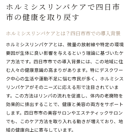
ンパケアの方法
ホルミシスリンパケアで四日市
四日市市民が語るホルミシスリンパケアの
市の健康を取り戻す
実際の効果
ホルミシスリンパケアが四日市市の健康に
ホルミシスリンパケアとは？四日市市での導入背景
与える影響
ホルミシスリンパケアとは、微量の放射線や特定の環境
四日市市でのホルミシスリンパケアの施術
要因が生体に良い影響を与えるという理論に基づいたケ
例
ア方法です。四日市市での導入背景には、この地域に住
デスクワークの疲れにはホルミシスリンパケア
む人々の健康意識の高まりがあります。特にデスクワー
が最適
ク中心の生活や運動不足に悩む市民が多く、ホルミシス
デスクワークで疲れやすい四日市市民にお
リンパケアがそのニーズに応える形で注目されていま
すすめのケア
す。この方法はリンパの流れを促進し、体内の老廃物を
ホルミシスリンパケアでデスクワークの疲
効果的に排出することで、健康と美容の両方をサポート
労回復
します。四日市市の美容サロンやエステティックサロン
四日市市のオフィスワーカーが選ぶホルミ
でも、このケア方法を取り入れる動きが増えており、地
シスリンパケア
域の健康向上に寄与しています。