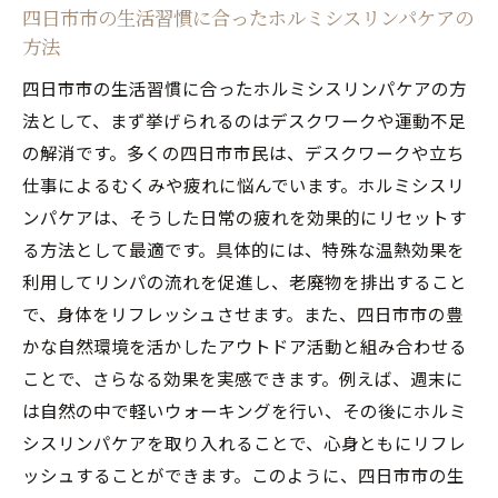
ホルミシスリンパケアで免疫力を高める方
四日市市の生活習慣に合ったホルミシスリンパケアの
法
方法
四日市市でのホルミシスリンパケアの持続
四日市市の生活習慣に合ったホルミシスリンパケアの方
効果
法として、まず挙げられるのはデスクワークや運動不足
ホルミシスリンパケア体験者が語る四日市
の解消です。多くの四日市市民は、デスクワークや立ち
市での効果
仕事によるむくみや疲れに悩んでいます。ホルミシスリ
ホルミシスリンパケアで老廃物をスッキリ排出
ンパケアは、そうした日常の疲れを効果的にリセットす
する方法
る方法として最適です。具体的には、特殊な温熱効果を
利用してリンパの流れを促進し、老廃物を排出すること
ホルミシスリンパケアで老廃物を排出する
で、身体をリフレッシュさせます。また、四日市市の豊
仕組み
かな自然環境を活かしたアウトドア活動と組み合わせる
四日市市でのホルミシスリンパケアの具体
ことで、さらなる効果を実感できます。例えば、週末に
的な施術方法
は自然の中で軽いウォーキングを行い、その後にホルミ
ホルミシスリンパケアで体内デトックスを
シスリンパケアを取り入れることで、心身ともにリフレ
促進する方法
ッシュすることができます。このように、四日市市の生
四日市市のホルミシスリンパケア施術体験