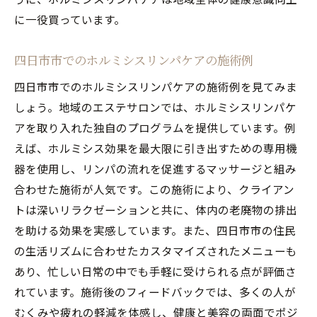
の体験談
に一役買っています。
四日市市でのホルミシスリンパケア施術後
四日市市でのホルミシスリンパケアの施術例
のアフターケア方法
ホルミシスリンパケアで心も身体もリフレッシ
四日市市でのホルミシスリンパケアの施術例を見てみま
ュ
しょう。地域のエステサロンでは、ホルミシスリンパケ
アを取り入れた独自のプログラムを提供しています。例
心と身体のリフレッシュにホルミシスリン
えば、ホルミシス効果を最大限に引き出すための専用機
パケアが最適な理由
器を使用し、リンパの流れを促進するマッサージと組み
四日市市のストレス社会にホルミシスリン
合わせた施術が人気です。この施術により、クライアン
パケアを取り入れる方法
トは深いリラクゼーションと共に、体内の老廃物の排出
ホルミシスリンパケアで心身のバランスを
を助ける効果を実感しています。また、四日市市の住民
整える
の生活リズムに合わせたカスタマイズされたメニューも
四日市市でのホルミシスリンパケアの精神
あり、忙しい日常の中でも手軽に受けられる点が評価さ
的効果
れています。施術後のフィードバックでは、多くの人が
ホルミシスリンパケア後のリラックス効果
むくみや疲れの軽減を体感し、健康と美容の両面でポジ