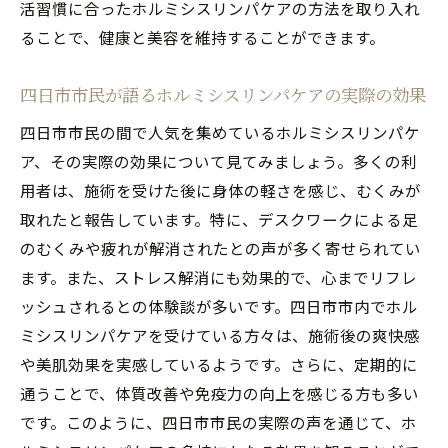
活習慣に合ったホルミシスリンパケアの方法を取り入れ
ホルミシスリンパケアと食事の組み合わせ
ることで、健康と美容を維持することができます。
で老廃物排出効果アップ
四日市市でホルミシスリンパケアを受ける
四日市市民が語るホルミシスリンパケアの実際の効果
際の注意点
四日市市民の間で人気を集めているホルミシスリンパケ
四日市市で体験者続出！ホルミシスリンパケア
ア、その実際の効果について見てみましょう。多くの利
の秘密
用者は、施術を受けた後に身体の軽さを感じ、むくみが
四日市市のホルミシスリンパケア導入の背
取れたと報告しています。特に、デスクワークによる足
景
のむくみや疲れが解消されたとの声が多く寄せられてい
体験者の声から見るホルミシスリンパケア
ます。また、ストレス解消にも効果的で、心までリフレ
の人気の理由
ッシュされるとの体験談が多いです。四日市市内でホル
四日市市でホルミシスリンパケアが注目さ
ミシスリンパケアを受けている方々は、施術後の爽快感
れる理由とは
や美肌効果を実感しているようです。さらに、定期的に
通うことで、体質改善や免疫力の向上を感じる方も多い
ホルミシスリンパケアの施術内容とその特
です。このように、四日市市民の実際の声を通じて、ホ
徴