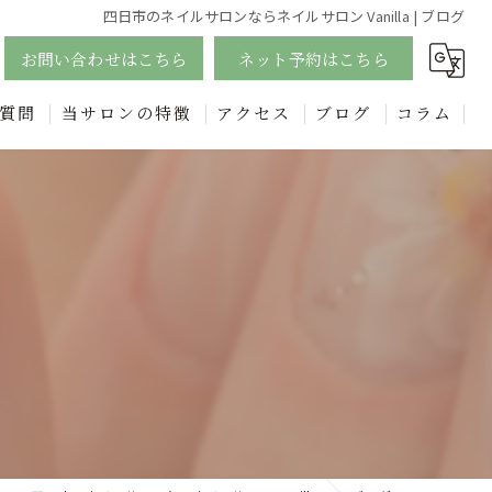
四日市のネイルサロンならネイルサロン Vanilla | ブログ
お問い合わせはこちら
ネット予約はこちら
質問
当サロンの特徴
アクセス
ブログ
コラム
ジェル
漫画特集
四日市のフットネイルで足元美人に！個性的なデザインも豊富に
エステ
フェイシャル
リンパ