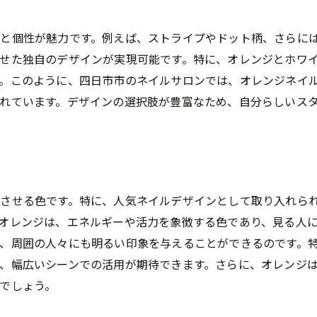
四日市市の自然を感じるネイル
季節のイベントにぴったりのネイルアート
と個性が魅力です。例えば、ストライプやドット柄、さらに
指先から楽しむ四日市市の風景
せた独自のデザインが実現可能です。特に、オレンジとホワ
。このように、四日市市のネイルサロンでは、オレンジネイ
オレンジカラーで表現する季節の移ろい
れています。デザインの選択肢が豊富なため、自分らしいス
四日市市の四季を映すネイルデザイン
四日市市で話題のオレンジネイル人気デザインのポイント
最新トレンドデザインを取り入れる方法
注目されるデザインの特徴とは
させる色です。特に、人気ネイルデザインとして取り入れら
人気デザインとその背景
オレンジは、エネルギーや活力を象徴する色であり、見る人
四日市市でのおしゃれなネイル選び
、周囲の人々にも明るい印象を与えることができるのです。
プロがすすめるデザインアレンジ
、幅広いシーンでの活用が期待できます。さらに、オレンジ
オレンジネイルで差をつけるポイント
でしょう。
オレンジネイルで個性を表現四日市市小山町での選び方