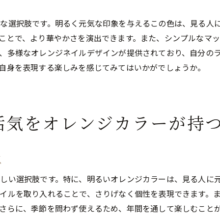
地域で愛されるデザインの秘密
な選択肢です。明るく元気な印象を与えるこの色は、見る人
四日市市独自のネイルトレンド
ことで、より華やかさを演出できます。また、シンプルなマ
オレンジネイルならではのメリット
、多様なオレンジネイルデザインが提供されており、自分の
人気の背景にあるデザインの工夫
自身を表現する楽しみを感じてみてはいかがでしょうか。
四日市市で選ばれる理由を分析
プロが語るオレンジネイルの魅力
ライフスタイルを彩る四日市市の人気ネイルオレンジデザイ
活気をオレンジカラーが持
日常に溶け込むオレンジネイルの魅力
指先から始まるライフスタイルの変化
点
四日市市で選ばれるデザインの秘密
しい選択肢です。特に、明るいオレンジカラーは、見る人に
プロがすすめる日常使いのデザイン
イルを取り入れることで、さりげなく個性を表現できます。
オレンジネイルがもたらす心理的効果
さらに、季節を問わず使えるため、年間を通して楽しむこと
ライフスタイルに合ったデザイン選び