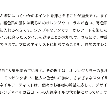
好みに合わせたオーダーメイドデザイン
自分らしさを映すオレンジネイル
ぶ際にはいくつかのポイントを押さえることが重要です。ま
プロが教える色の組み合わせ術
。暖色系の肌には明るめのオレンジやコーラルが合い、寒色
四日市市で見つける自分だけのデザイン
に入れるべきです。シンプルなワンカラーからアートを施し
ライフスタイルに合った選び方
イルに合ったスタイルを選ぶことが大切です。さらには、季
オレンジネイルで自信を持つ方法
できます。プロのネイリストに相談することも、理想のオレ
人気ネイルをチェック指先から始めるオレンジの魅力
四日市市の最新人気ネイル事情
指先に彩りを与えるオレンジの力
特に人気を集めています。その理由は、オレンジカラーの多
オレンジネイルが人気の理由を探る
ーモンピンクまで、幅広い色合いが揃い、さまざまなスタイ
プロがすすめる注目のデザイン
ネイルアーティストは、個々のお客様の希望に応じて、デザ
四日市市で話題のオレンジネイルを体験
レンジネイルは四日市市の人気ネイルの代表格となっていま
オレンジカラーで心も明るく
四日市市でオレンジネイルが人気の理由とその特徴