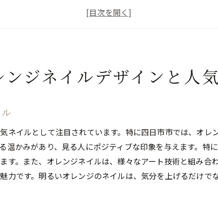
オレンジカラーが持つ心理的効果
プロが教える選び方のポイント
四日市市で話題のアート技術
オレンジネイルで表現する個性
レンジネイルデザインと人
人気ネイルで指先に活気をオレンジカラーが持つ魅力とは
日常に取り入れるオレンジネイルの利点
季節を問わない万能カラー
イル
指先から始まる元気の表現
気ネイルとして注目されています。特に四日市市では、オレ
プロが語るオレンジネイルの選び方
る温かみがあり、見る人にポジティブな印象を与えます。特
四日市市でのトレンドをチェック
ます。また、オレンジネイルは、様々なアート技術と組み合
デザインに込めたメッセージ
魅力です。明るいオレンジのネイルは、気分を上げるだけで
オレンジネイルデザインで表現する四日市市の季節感
春夏秋冬に合わせたデザインアイデア