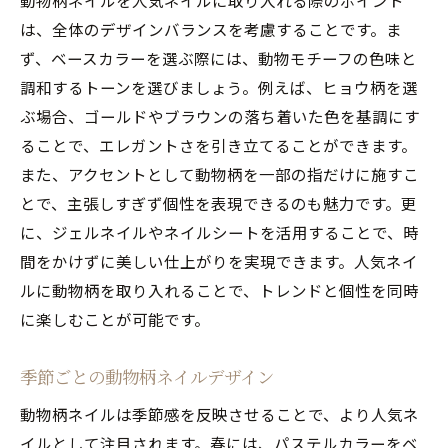
る
は、全体のデザインバランスを考慮することです。ま
猫モチーフネイルの可愛さを引き出す方法
ず、ベースカラーを選ぶ際には、動物モチーフの色味と
調和するトーンを選びましょう。例えば、ヒョウ柄を選
猫柄ネイルで個性を表現するテクニック
ぶ場合、ゴールドやブラウンの落ち着いた色を基調にす
人気の猫モチーフネイルデザイン集
ることで、エレガントさを引き立てることができます。
猫柄ネイルとファッションのコーディネー
また、アクセントとして動物柄を一部の指だけに施すこ
ト
とで、主張しすぎず個性を表現できるのも魅力です。更
猫好き必見！猫柄ネイルの魅力
に、ジェルネイルやネイルシートを活用することで、時
猫モチーフで指先に遊び心をプラス
間をかけずに美しい仕上がりを実現できます。人気ネイ
シンプルからポップまで人気ネイルで個性を発
ルに動物柄を取り入れることで、トレンドと個性を同時
揮
に楽しむことが可能です。
シンプルな動物柄ネイルの魅力
季節ごとの動物柄ネイルデザイン
ポップなアレンジで楽しむ動物柄ネイル
個性を引き出すための動物柄ネイル選び
動物柄ネイルは季節感を反映させることで、より人気ネ
シーンに合わせた動物柄ネイルのデザイン
イルとして注目されます。春には、パステルカラーをベ