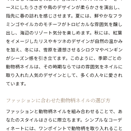
ースにしたうさぎや鳥のデザインが柔らかさを演出し、
シンプルネイルに動物柄をプラスする方法
指先に春の訪れを感じさせます。夏には、鮮やかなフラ
個性派におすすめの動物柄ネイルアート
ミンゴやイルカのモチーフがトロピカルな雰囲気を醸し
動物柄ネイルの魅力を探る！人気ネイルでセン
出し、海辺のリゾート気分を楽しめます。秋には、紅葉
スを光らせる
をイメージしたリスやキツネのデザインが自然の温かみ
動物柄ネイルが人気を集める理由
を加え、冬には、雪原を連想させるシロクマやペンギン
センスを光らせる動物柄ネイルの選び方
がシーズン感を引き立てます。このように、季節ごとの
動物柄ネイルで表現するスタイリッシュさ
動物柄ネイルは、その時期ならではの雰囲気をネイルに
人気ネイルで動物柄を活かすテクニック
取り入れた人気のデザインとして、多くの人々に愛され
ています。
動物柄ネイルが持つ無限の可能性
動物柄ネイルで自分らしさを表現する方法
ファッションに合わせた動物柄ネイルの選び方
ネイルサロンで広がる動物柄ネイルの無限の可
ファッションと動物柄ネイルを組み合わせることで、あ
能性
なたのスタイルはさらに際立ちます。シンプルなコーデ
サロンで体験する動物柄ネイルの魅力
ィネートには、ワンポイントで動物柄を取り入れること
プロが教える動物柄ネイルのデザイン術