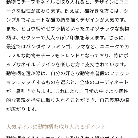
動物モチーフをネイルに取り入れると、デザインにユニ
ィア
ークな個性が加わります。例えば、猫好きな方には、シ
動物柄ネイルトレンドの進化と未来
ンプルでキュートな猫の顔を描くデザインが人気です。
流行を押さえた動物柄ネイルの選び方
また、ヒョウ柄やゼブラ柄といったエキゾチックな動物
柄は、セクシーで大人っぽい印象を与えます。さらに、
エキゾチックなヒョウ柄が人気ネイルに革命を
最近ではパンダやフラミンゴ、ラマなど、ユニークでカ
起こす
ラフルな動物モチーフもトレンドとなっており、特にポ
ヒョウ柄ネイルの歴史と人気の理由
ップなネイルデザインを楽しむ方に支持されています。
エキゾチックなヒョウ柄ネイルの楽しみ方
動物柄を選ぶ際は、自分の好きな動物や普段のファッシ
人気ネイルデザインに合うヒョウ柄のカラ
ョンにマッチするものを選ぶと、全体のコーディネート
ー
が一層引き立ちます。これにより、日常の中でより個性
ヒョウ柄ネイルで個性を引き立てるテクニ
的な表現を指先に取り入れることができ、自己表現の幅
ック
が広がります。
ヒョウ柄ネイルのデザインバリエーション
ヒョウ柄で作るオリジナルネイルデザイン
人気ネイルに動物柄を取り入れるポイント
猫モチーフの動物柄ネイルであなたの指先を彩
動物柄ネイルを人気ネイルに取り入れる際のポイント