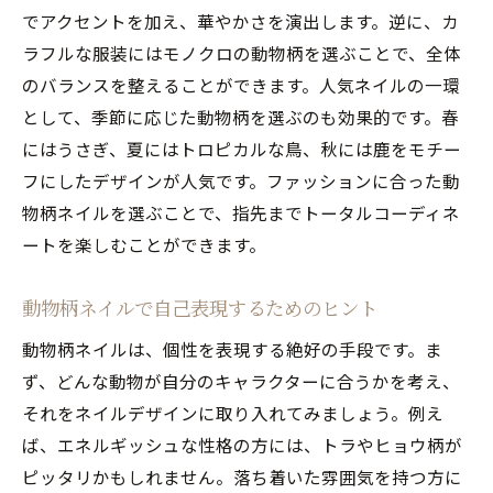
でアクセントを加え、華やかさを演出します。逆に、カ
サロンで人気の動物柄ネイルの種類
ラフルな服装にはモノクロの動物柄を選ぶことで、全体
動物柄ネイルでサロンのオリジナリティを
のバランスを整えることができます。人気ネイルの一環
発揮
として、季節に応じた動物柄を選ぶのも効果的です。春
ネイリストおすすめの動物柄ネイルデザイ
にはうさぎ、夏にはトロピカルな鳥、秋には鹿をモチー
ン
フにしたデザインが人気です。ファッションに合った動
サロンでの動物柄ネイルのオーダー方法
物柄ネイルを選ぶことで、指先までトータルコーディネ
ートを楽しむことができます。
動物柄ネイルで自己表現するためのヒント
動物柄ネイルは、個性を表現する絶好の手段です。ま
ず、どんな動物が自分のキャラクターに合うかを考え、
それをネイルデザインに取り入れてみましょう。例え
ば、エネルギッシュな性格の方には、トラやヒョウ柄が
ピッタリかもしれません。落ち着いた雰囲気を持つ方に