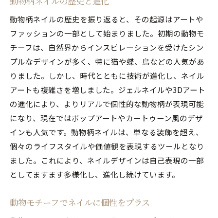
動物柄ネイルの歴史と進化
猫や犬など可愛い動物柄の選び方
動物柄ネイルの歴史を振り返ると、その起源はアートや
手軽にできる動物柄ネイルのテクニック
ファッションの一部として始まりました。初期の動物モ
人気ネイルデザインに合う動物柄の組み合
チーフは、自然界からインスピレーションを受けたシン
わせ
プルなデザインが多く、特に猫や蝶、鳥などの人気があ
可愛い動物柄ネイルのカラーバリエーショ
りました。しかし、時代とともに技術が進化し、ネイル
ン
アートも複雑さを増しました。ジェルネイルや3Dアート
の進化により、よりリアルで個性的な動物柄が表現可能
動物柄ネイルで表現する可愛らしさの秘訣
になり、現在ではポップアートやカートゥーン風のデザ
動物柄ネイルで人気を集めるためのコツ
インも人気です。動物柄ネイルは、単なる装飾を超え、
新定番の動物柄ネイルで人気ネイルトレンドに
個々のライフスタイルや価値観を表現するツールとなり
乗ろう
ました。これにより、ネイルデザインは自己表現の一部
新しい動物柄ネイルのトレンドを探る
としてますます多様化し、進化し続けています。
トレンドに合う動物柄ネイルのデザイン例
人気ネイルに動物柄を取り入れる方法
動物モチーフでネイルに個性をプラス
動物柄ネイルで注目を集めるためのアイデ