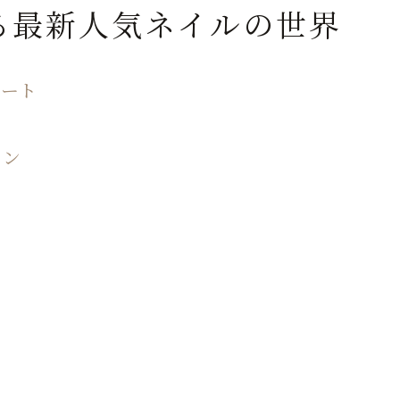
最新のネイルアートテクニックを試そう
る最新人気ネイルの世界
アートを通じて新しい自分を発見
色と技法の組み合わせで広がる人気ネイルの可能性
アート
多様な技法を駆使してネイルデザインを楽しむ
色の組み合わせで指先に新たな魅力を
ョン
技法を活かしたユニークなカラフルネイル
アートな技法でネイルに命を吹き込む
色と技術の融合が生み出す新たなデザイン
カラフルネイルで指先の可能性を広げる
鮮やかな人気ネイルで季節を彩る指先のトレンド
季節の色を取り入れた華やかなネイルデザイン
季節ごとのトレンドカラーで指先を彩る
シーズンごとのスタイルに合ったネイルアート