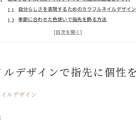
自分らしさを表現するためのカラフルネイルデザイ
季節に合わせた色使いで指先を飾る方法
人気のカラフルネイルがもたらすファッション効果
色とデザインの組み合わせで魅せる個性
カラフルネイルで日常を特別にするヒント
トレンドを取り入れたオリジナルネイルデザイン
イルデザインで指先に個性
秋冬のトレンドを取り入れた人気ネイルアートの魅力
秋冬にぴったりな色彩の選び方
シーズンの変化を楽しむネイルアートテクニック
ネイルデザイン
温かみあるトーンで指先を彩る
秋冬ファッションに合わせたネイルデザイン
法
トレンドカラーを使った大胆なネイルアート
シーズナルイベントにぴったりのデザイン