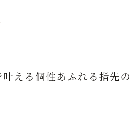
見
で叶える個性あふれる指先
ン