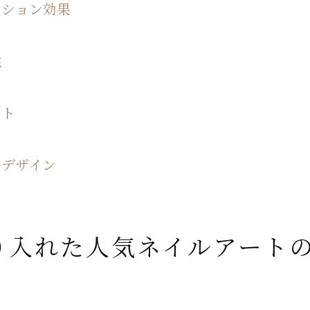
ッション効果
大胆なカラーで魅せる最新人気ネイルの世界
ビビッドカラーで視線を集めるネイルアート
性
モノトーンとビビッドのコンビネーション
ポップアート風ネイルで個性を表現
鮮やかな色合いで季節を先取り
ント
大胆なデザインが引き出す魅力
最新トレンドを取り入れた大胆ネイル
ルデザイン
指先から始まる自己表現！人気ネイルで日常に輝きを
ネイルアートで自分のスタイルを確立
毎日の生活に彩りを与えるネイルデザイン
り入れた人気ネイルアート
自己表現の場としてのネイルの役割
デザイン選びで日常に変化を取り入れる
ネイルアートを通じて新しい自分を発見