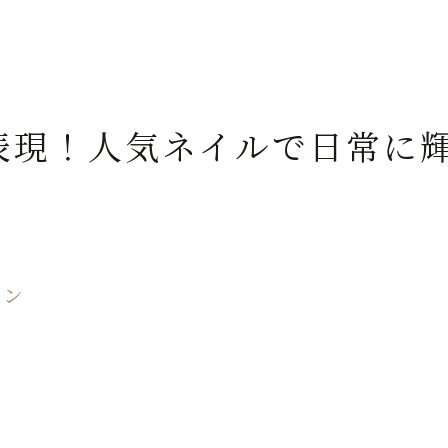
鮮やかな色合いで季節を先取りする
季節のイベントに合わせたカラフルネイル
トレンドに合わせた新しいカラフルネイル
表現！人気ネイルで日常に
イン
る