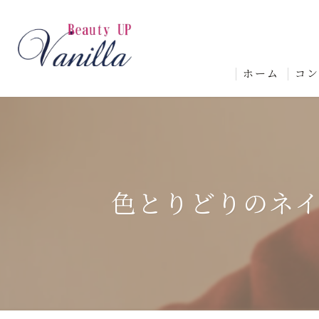
ホーム
コ
色とりどりのネ