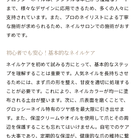
まで、様々なデザインに応用できるため、多くの人々に
パーティーシーンに映えるグロッシーネイ
支持されています。また、プロのネイリストによる丁寧
ル
な施術が求められるため、ネイルサロンでの施術がおす
人気ネイルの最前線！グロッシーネイルで差を
すめです。
つける
先取りしたい！最新トレンドのグロッシー
初心者でも安心！基本的なネイルケア
ネイル
ネイルケアを初めて試みる方にとって、基本的なステッ
グロッシーネイルで個性を引き立てる方法
プを理解することは重要です。人気ネイルを長持ちさせ
アーティスティックなデザインの取り入れ
るためには、まず爪の形を整え、甘皮を適切に処理する
方
ことが必要です。これにより、ネイルカラーが均一に塗
他と差をつけるカラーコンビネーション
布される土台が整います。次に、爪表面を磨くことで、
ビジネスシーンに合うネイルデザイン
グロッシーネイル特有のツヤ感を最大限に引き出せま
特別な日におすすめのグロッシーネイル
す。また、保湿クリームやオイルを使用して爪とその周
辺を保護することも忘れてはいけません。自宅でのケア
シンプルかつ洗練！グロッシーネイルで魅せる
も大事であり、定期的な保湿が、健康的な爪の維持に繋
指先