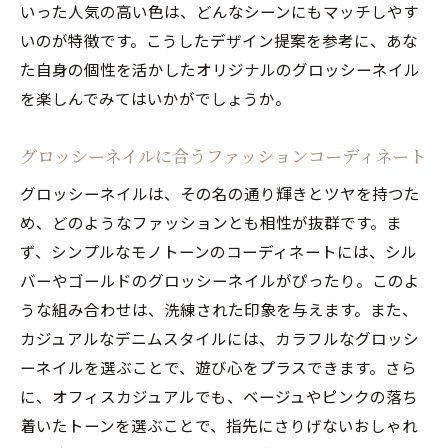
シーンに合わせたカスタマイズ方法
いった人気の高い色は、どんなシーンにもマッチしやす
プロが提案する最新デザイン
いのが特徴です。こうしたデザイン提案を参考に、あな
た自身の個性を活かしたオリジナルのグロッシーネイル
グロッシーネイルが与える印象
を楽しんでみてはいかがでしょうか。
人気デザインで自分らしさを表現
プロが提案するグロッシーネイルの魅力と人気
グロッシーネイルに合うファッションコーディネート
の理由
グロッシーネイルは、その名の通り輝きとツヤを持つた
プロフェッショナルが注目するデザイン
め、どのようなファッションとも相性が抜群です。ま
サロンでの施術の流れ
ず、シンプルなモノトーンのコーディネートには、シル
最適なカラー選びのコツ
バーやゴールドのグロッシーネイルがぴったり。このよ
グロッシーネイルを長持ちさせる方法
うな組み合わせは、洗練された印象を与えます。また、
トレンドを活かしたアート技法
カジュアルなデニムスタイルには、カラフルなグロッシ
プロが教える自宅でのケア方法
ーネイルを選ぶことで、遊び心をプラスできます。さら
に、オフィスカジュアルでも、ベージュやピンクの落ち
着いたトーンを選ぶことで、指先にさりげないおしゃれ