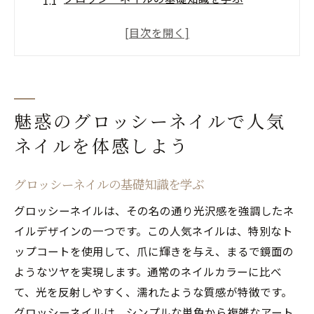
初心者でも安心！基本的なネイルケア
最新のグロッシーネイルトレンドを紹介
トレンドを取り入れたネイルデザインの提
案
グロッシーネイルに合うファッションコー
魅惑のグロッシーネイルで人気
ディネート
ネイルを体感しよう
長持ちさせるためのネイルケアの秘訣
指先に輝きを！グロッシーネイルの魅力と人気
グロッシーネイルの基礎知識を学ぶ
デザイン
グロッシーネイルは、その名の通り光沢感を強調したネ
人気のグロッシーネイルデザインとは
イルデザインの一つです。この人気ネイルは、特別なト
カラー選びで印象を変える方法
ップコートを使用して、爪に輝きを与え、まるで鏡面の
シンプルデザインの魅力とその活用法
ようなツヤを実現します。通常のネイルカラーに比べ
グロッシーネイルで見せるトレンドアート
て、光を反射しやすく、濡れたような質感が特徴です。
グロッシーネイルは、シンプルな単色から複雑なアート
季節ごとのおすすめネイルデザイン