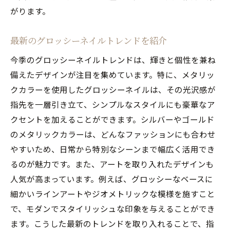
がります。
洗練されたデザインの選び方
ミニマルデザインで上品さを演出
最新のグロッシーネイルトレンドを紹介
シーン別に選ぶグロッシーネイル
今季のグロッシーネイルトレンドは、輝きと個性を兼ね
ネイルアートで個性をプラス
備えたデザインが注目を集めています。特に、メタリッ
色彩を抑えたシンプルネイルの魅力
クカラーを使用したグロッシーネイルは、その光沢感が
シーンを選ばない万能ネイルデザイン
指先を一層引き立て、シンプルなスタイルにも豪華なア
大胆なアートで魅了！グロッシーネイルの最新
クセントを加えることができます。シルバーやゴールド
トレンド
のメタリックカラーは、どんなファッションにも合わせ
挑戦したい！大胆デザインのネイル
やすいため、日常から特別なシーンまで幅広く活用でき
るのが魅力です。また、アートを取り入れたデザインも
アートネイルの基礎と応用
人気が高まっています。例えば、グロッシーなベースに
視線を引く大胆なカラー使い
細かいラインアートやジオメトリックな模様を施すこと
ネイルアートで季節感を表現
で、モダンでスタイリッシュな印象を与えることができ
オリジナルデザインの楽しみ方
ます。こうした最新のトレンドを取り入れることで、指