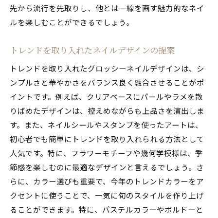
アートネイルの持続力を高める方法
先から流行を先取りし、他とは一線を画す魅力的なネイ
人気ネイルの秘密はここに！グロッシーネイル
ルを楽しむことができるでしょう。
の魅力
魅力的な指先を演出する秘訣
トレンドを取り入れたネイルデザインの提案
グロッシーネイルの人気の理由
トレンドを取り入れたグロッシーネイルデザインは、シ
ネイルデザインにおける最新技術
ンプルさと華やかさをバランス良く融合させることがポ
トレンドを先取りする方法
イントです。例えば、クリアベースにパールやラメを散
りばめたデザインは、控えめながらも上品さを演出しま
サロンでのケアとホームケアの違い
す。また、ネイルシールやスタンプを使ったアートは、
グロッシーネイルが映えるシーン
初心者でも簡単にトレンドを取り入れられる方法として
視線を集めるグロッシーネイルで人気デザイン
人気です。特に、フラワーモチーフや幾何学模様は、季
を楽しむ
節感を楽しむのに最適なデザインと言えるでしょう。さ
魅力的なデザインの選び方
らに、カラー選びも重要で、今年のトレンドカラーをア
グロッシーネイルの持続力を高めるテクニ
クセントに使うことで、一気に旬のスタイルを作り上げ
ック
ることができます。特に、パステルカラーやボルドーと