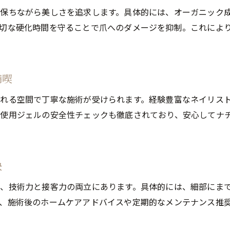
人気ネイルを初心者でも安心して始めるコツ
保ちながら美しさを追求します。具体的には、オーガニック
健康重視のジェルで人気ネイル入門
切な硬化時間を守ることで爪へのダメージを抑制。これによ
四日市個人サロンで人気ネイル体験デビュー
自爪育成も叶う初心者向け人気ネイル手順
人気ネイルで初めての方も安心のサポート
満喫
人気ネイルで叶える健康的なジェル生活
れる空間で丁寧な施術が受けられます。経験豊富なネイリス
フットネイルも楽しめる赤水町の新提案
使用ジェルの安全性チェックも徹底されており、安心してナ
人気ネイルで足元も美しく彩る方法
四日市で話題のフットネイル人気ネイル術
自爪育成を活かしたフットネイルの魅力
訣
人気ネイルでフットケアを充実させるコツ
、技術力と接客力の両立にあります。具体的には、細部にま
口コミで広がるフットネイル人気ネイル体験
、施術後のホームケアアドバイスや定期的なメンテナンス推
人気ネイルで足元から健康美を目指す