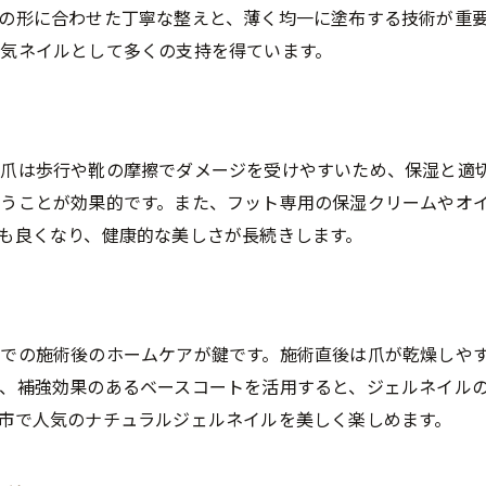
の形に合わせた丁寧な整えと、薄く均一に塗布する技術が重
人気ネイルで毎日を快適に過ごすための工夫
気ネイルとして多くの支持を得ています。
爪は歩行や靴の摩擦でダメージを受けやすいため、保湿と適
うことが効果的です。また、フット専用の保湿クリームやオ
も良くなり、健康的な美しさが長続きします。
での施術後のホームケアが鍵です。施術直後は爪が乾燥しや
、補強効果のあるベースコートを活用すると、ジェルネイル
市で人気のナチュラルジェルネイルを美しく楽しめます。