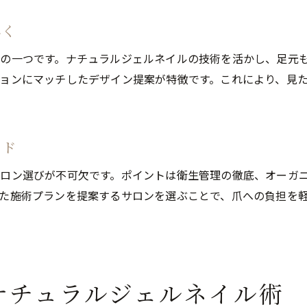
口コミで話題の人気ネイルの魅力を発見
人気ネイルが口コミで高評価の理由
しく
四日市で話題の人気ネイル体験を徹底調査
の一つです。ナチュラルジェルネイルの技術を活かし、足元
人気ネイルに寄せられるリアルなレビュー
ョンにマッチしたデザイン提案が特徴です。これにより、見
自爪育成やトータルケアの口コミ評判
人気ネイルの魅力を体験談から読み解く
フットネイルも含めた人気ネイルの評判
イド
ナチュラルジェルで指先を美しく保つ秘訣
ロン選びが不可欠です。ポイントは衛生管理の徹底、オーガ
人気ネイルで実践する指先美のテクニック
た施術プランを提案するサロンを選ぶことで、爪への負担を
ナチュラルジェルで人気ネイルを長持ちさせる方法
自爪育成も叶える人気ネイルの秘訣
健康的なジェルネイルを楽しむための人気ネイル活用
フットネイルにも応用できる人気ネイル術
ナチュラルジェルネイル術
人気ネイルで毎日の指先を美しく保つコツ