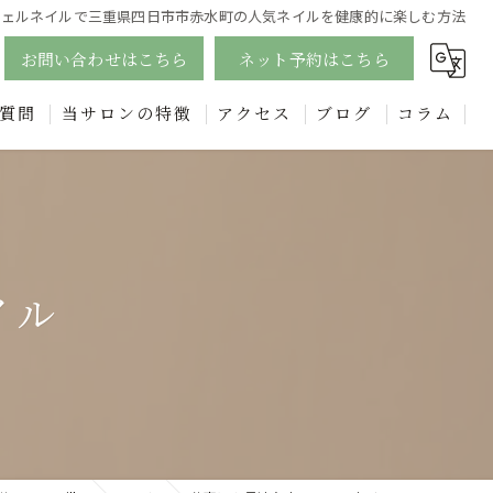
ジェルネイルで三重県四日市市赤水町の人気ネイルを健康的に楽しむ方法
お問い合わせはこちら
ネット予約はこちら
質問
当サロンの特徴
アクセス
ブログ
コラム
ジェル
漫画特集
四日市のフットネイルで足元美人に！個性的なデザインも豊富に
エステ
イル
フェイシャル
リンパ