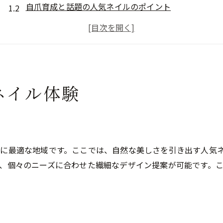
自爪育成と話題の人気ネイルのポイント
四日市個人サロンで人気ネイル体験を満喫
人気ネイルを叶える口コミで評判の秘訣
四日市フットネイルも人気ネイルで美しく
人気ネイルを健康的に楽しむ選び方ガイド
ネイル体験
自爪育成に注目したナチュラルジェルネイル術
人気ネイルで始める自爪育成の基本
四日市で評判の自爪にやさしい技術
ナチュラルジェルで人気ネイルの手元美人へ
に最適な地域です。ここでは、自然な美しさを引き出す人気
フットネイルにもおすすめ自爪育成法
、個々のニーズに合わせた繊細なデザイン提案が可能です。
人気ネイル×自爪ケアの効果的な方法
口コミで話題の自爪育成人気ネイル体験談
ネイル初心者も安心の健康的なジェル体験
ト