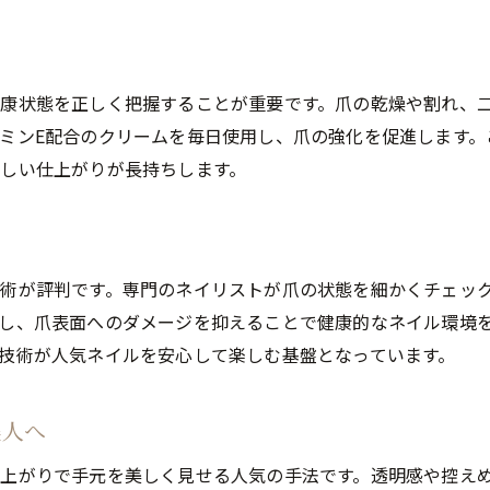
自爪にやさしいケアで理想のネイルを実現
人気ネイルを叶える自爪ケアの基本
康状態を正しく把握することが重要です。爪の乾燥や割れ、
ナチュラルジェルで実践するやさしいケア法
ミンE配合のクリームを毎日使用し、爪の強化を促進します。
自爪育成と人気ネイルの相乗効果とは
しい仕上がりが長持ちします。
人気ネイルで叶える理想の手元美人
口コミで評判の自爪にやさしい人気ネイル
フットネイルでも人気ネイルのやさしさを実感
術が評判です。専門のネイリストが爪の状態を細かくチェッ
丁寧な施術で長持ちする人気ネイルのコツ
し、爪表面へのダメージを抑えることで健康的なネイル環境
人気ネイルを長持ちさせるための施術ポイント
技術が人気ネイルを安心して楽しむ基盤となっています。
四日市で評判の丁寧な人気ネイルケア術
自爪育成と人気ネイルの長持ちテクニック
美人へ
人気ネイルで持ちの良さを引き出す方法
上がりで手元を美しく見せる人気の手法です。透明感や控え
口コミで選ばれる長持ち人気ネイルの秘密