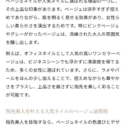
ベージュネイルが人気ネイルに選ばれる理由の一つに、
春に映える人気ネイルのベージュデザイン
その上品な印象があります。ベージュは派手すぎず控え
を紹介
めでありながら、肌を明るく見せる効果があり、女性ら
しい柔らかさを演出するためです。特にピンクベージュ
春らしいベージュネイルの人気ネイルアレ
やグレーがかったベージュは、洗練された大人の雰囲気
ンジ術
を醸し出します。
トレンド押さえた春向け人気ネイルベージ
ュ特集
例えば、オフィスネイルとして人気の高いワンカラーベ
セルフで簡単！ワンカラーベージュの魅力
ージュは、ビジネスシーンでも浮かずに清潔感を保てる
ため、多くの女性に選ばれています。さらに、ラメやパ
セルフでも簡単な人気ネイルのベージュワ
ールをほんの少し加えることで、控えめながらも華やか
ンカラー術
さをプラスし、上品さを崩さずに指先を美しく彩ること
ベージュネイルのワンカラーで人気ネイル
が可能です。
を実現
セルフ派必見のベージュワンカラーネイル
指先美人を叶える人気ネイルのベージュ活用術
の魅力
指先美人を目指すなら、ベージュネイルの色選びとデザ
人気ネイルを叶えるセルフベージュネイル