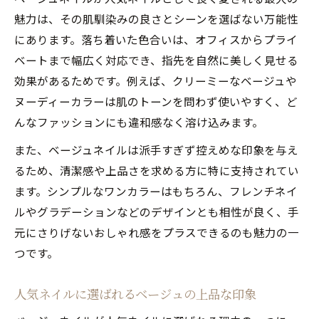
オフィスで人気ネイルのベージュが選ばれ
魅力は、その肌馴染みの良さとシーンを選ばない万能性
る理由
にあります。落ち着いた色合いは、オフィスからプライ
上品な人気ネイルを叶えるベージュデザイ
ベートまで幅広く対応でき、指先を自然に美しく見せる
ンのコツ
効果があるためです。例えば、クリーミーなベージュや
仕事シーンに合う人気ネイルベージュカラ
ヌーディーカラーは肌のトーンを問わず使いやすく、ど
ー術
んなファッションにも違和感なく溶け込みます。
ベージュネイルでオフィスに溶け込むポイ
また、ベージュネイルは派手すぎず控えめな印象を与え
ント紹介
るため、清潔感や上品さを求める方に特に支持されてい
人気ネイルで差がつくオフィス向けベージ
ます。シンプルなワンカラーはもちろん、フレンチネイ
ュ活用法
ルやグラデーションなどのデザインとも相性が良く、手
春のトレンドに合うベージュネイル特集
元にさりげないおしゃれ感をプラスできるのも魅力の一
春の人気ネイルは明るいベージュネイルが
つです。
鍵
人気ネイルに選ばれるベージュの上品な印象
ベージュネイルで春のトレンド人気ネイル
を先取り