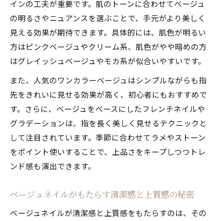
インの工夫が重要です。肌のトーンに合わせてベージュ
のコツ
の明るさやニュアンスを選ぶことで、手元がより美しく
ベージュワンカラーが人気ネイルになれる
見える効果が期待できます。具体的には、肌色が明るい
理由
方はピンクベージュやクリーム系、肌色がやや暗めの方
指先が長く美しく見える人気ネイル術
はグレイッシュベージュやモカ系が似合いやすいです。
人気ネイルのベージュカラーで指先美人を
また、人気のワンカラーベージュはシンプルながらも指
演出
先をきれいに見せる効果が高く、初心者にもおすすめで
ベージュネイルで指先が長く見える理由と
す。さらに、ベージュをベースにしたフレンチネイルや
秘訣
グラデーションは、指を長く美しく見せるテクニックと
人気ネイルで指を美しく見せるベージュ活
して注目されています。季節に合わせてラメやストーン
用法
をポイント使いすることで、上品さをキープしつつトレ
ベージュネイルで叶える華奢見え人気ネイ
ンド感も演出できます。
ル術
人気ネイルで指先の美しさを引き出すベー
ベージュネイルがもたらす清潔感と上質感の秘密
ジュ選び
ベージュネイルが清潔感と上質感をもたらすのは、その