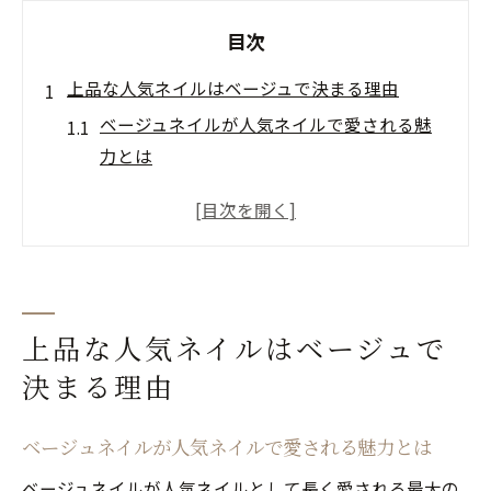
目次
上品な人気ネイルはベージュで決まる理由
ベージュネイルが人気ネイルで愛される魅
力とは
人気ネイルに選ばれるベージュの上品な印
象
指先美人を叶える人気ネイルのベージュ活
用術
ベージュネイルがもたらす清潔感と上質感
上品な人気ネイルはベージュで
の秘密
決まる理由
人気ネイルでベージュが注目される理由を
解説
ベージュネイルが人気ネイルで愛される魅力とは
オフィス映えするベージュネイルの極意
ベージュネイルが人気ネイルとして長く愛される最大の