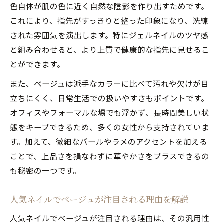
季節を楽しむならベージュネイル冬の提案
色自体が肌の色に近く自然な陰影を作り出すためです。
冬に映える人気ネイルは濃いめベージュネ
これにより、指先がすっきりと整った印象になり、洗練
イルで決まり
された雰囲気を演出します。特にジェルネイルのツヤ感
ベージュネイルで冬のおしゃれ人気ネイル
と組み合わせると、より上質で健康的な指先に見せるこ
を楽しむ方法
とができます。
季節感ある人気ネイルに仕上げる冬ベージ
また、ベージュは派手なカラーに比べて汚れや欠けが目
ュネイル術
立ちにくく、日常生活での扱いやすさもポイントです。
冬の人気ネイルにおすすめのベージュネイ
オフィスやフォーマルな場でも浮かず、長時間美しい状
ルアイデア
態をキープできるため、多くの女性から支持されていま
す。加えて、微細なパールやラメのアクセントを加える
冬限定の人気ネイルベージュカラー提案
ことで、上品さを損なわずに華やかさをプラスできるの
も秘密の一つです。
人気ネイルでベージュが注目される理由を解説
人気ネイルでベージュが注目される理由は、その汎用性