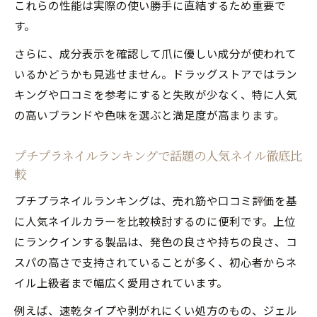
これらの性能は実際の使い勝手に直結するため重要で
プチプラ人気ネイルで叶える休日の指先お
す。
しゃれ術
さらに、成分表示を確認して爪に優しい成分が使われて
人気ネイル最新カラーの選び方とプチプラ
いるかどうかも見逃せません。ドラッグストアではラン
活用法
キングや口コミを参考にすると失敗が少なく、特に人気
剥がれにくいプチプラネイルで長持ち体験を
の高いブランドや色味を選ぶと満足度が高まります。
人気ネイルを長持ちさせるプチプラネイル
活用術
プチプラネイルランキングで話題の人気ネイル徹底比
剥がれにくい人気ネイルのプチプラ選び方
較
とコツ
プチプラネイルランキングは、売れ筋や口コミ評価を基
セルフでも安心の人気ネイル長持ちプチプ
に人気ネイルカラーを比較検討するのに便利です。上位
ラ術
にランクインする製品は、発色の良さや持ちの良さ、コ
プチプラネイルで人気ネイルをキープする
スパの高さで支持されていることが多く、初心者からネ
方法
イル上級者まで幅広く愛用されています。
ランキング常連の剥がれにくい人気ネイル
例えば、速乾タイプや剥がれにくい処方のもの、ジェル
事情