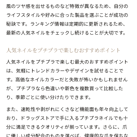
風のツヤ感を出せるものなど特徴が異なるため、自分の
季節ごとに楽しむおすすめ人気ネイルカラー
ライフスタイルや好みに合った製品を選ぶことが成功の
季節感を楽しむ人気ネイルのプチプラカラ
秘訣です。ランキング情報は定期的に更新されるため、
ー選び
最新の人気ネイルをチェックし続けることが大切です。
春夏秋冬の人気ネイル×プチプラおすすめ
色特集
人気ネイルをプチプラで楽しむおすすめポイント
季節ごとに変える人気ネイルとプチプラ選
人気ネイルをプチプラで楽しむ最大のおすすめポイント
び方
は、気軽にトレンドカラーやデザインを試せることで
トレンドを押さえた人気ネイル季節別プチ
す。高価なネイルカラーだと失敗が怖いかもしれません
プラ術
が、プチプラなら色違いや新色を複数買って比較した
SNSで映える人気ネイルの季節別プチプラ
り、季節ごとに使い分けたりできます。
活用法
また、速乾性や剥がれにくさなど機能面も年々向上して
おり、ドラッグストアで手に入るプチプラネイルでも十
分に満足できるクオリティが揃っています。さらに、爪
に優しい成分配合のものを選べば、健康的な爪を保ちな