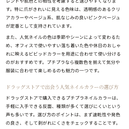
レンドや肌色との相性を考慮すると選びやすくなりま
用法
す。特に爪がきれいに見える色味は、透明感のあるクリ
ドラッグストアで選ぶ人気ネイル速乾マニ
アカラーやベージュ系、肌なじみの良いピンクベージュ
キュア特徴
が定番として支持されています。
速乾性プチプラネイルで叶える人気ネイル
また、人気ネイルの色は季節やシーンによって変わるた
のコツ
め、オフィスで使いやすい落ち着いた色や休日のおしゃ
ランキング上位の人気ネイル速乾マニキュ
れに映えるビビッドカラーを用途に合わせて使い分ける
ア徹底比較
のがおすすめです。プチプラなら複数色を揃えて気分や
休日にも映える話題の人気ネイル最新カラー
服装に合わせて楽しめるのも魅力の一つです。
休日を彩る人気ネイルのプチプラおすすめ
ドラッグストアで出会う人気ネイルカラーの選び方
色
トレンド感溢れる人気ネイルカラー新作を
ドラッグストアで購入できるプチプラネイルカラーは、
紹介
手軽に入手できる反面、種類が多くて選びにくいという
声も多いです。選び方のポイントは、まず速乾性や発色
SNSで話題の人気ネイル×プチプラ最新色
の良さ、そして剥がれにくさをチェックすることです。
チェック