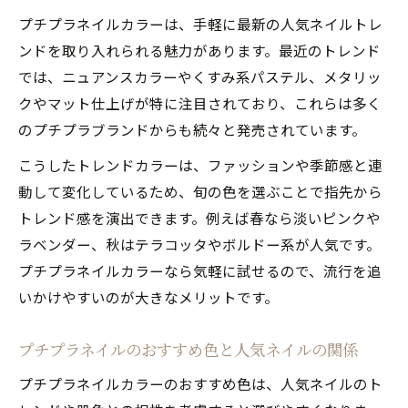
自爪を美しく見せるプチプラカラーの選び方
プチプラネイルカラーは、手軽に最新の人気ネイルトレ
爪がきれいに見える人気ネイルとプチプラ
ンドを取り入れられる魅力があります。最近のトレンド
カラー
では、ニュアンスカラーやくすみ系パステル、メタリッ
自爪を活かす人気ネイルのプチプラおすす
クやマット仕上げが特に注目されており、これらは多く
め色紹介
のプチプラブランドからも続々と発売されています。
人気ネイルを叶えるドラッグストア活用法
こうしたトレンドカラーは、ファッションや季節感と連
と選び方
動して変化しているため、旬の色を選ぶことで指先から
肌色別プチプラ人気ネイルカラーのコツと
トレンド感を演出できます。例えば春なら淡いピンクや
実例
ラベンダー、秋はテラコッタやボルドー系が人気です。
SNSでも話題の人気ネイル×プチプラ色選
プチプラネイルカラーなら気軽に試せるので、流行を追
びテク
いかけやすいのが大きなメリットです。
速乾性が魅力のプチプラマニキュア活用術
人気ネイルを時短で実現するプチプラ速乾
プチプラネイルのおすすめ色と人気ネイルの関係
マニキュア
プチプラネイルカラーのおすすめ色は、人気ネイルのト
忙しい女性に人気ネイルの速乾プチプラ活