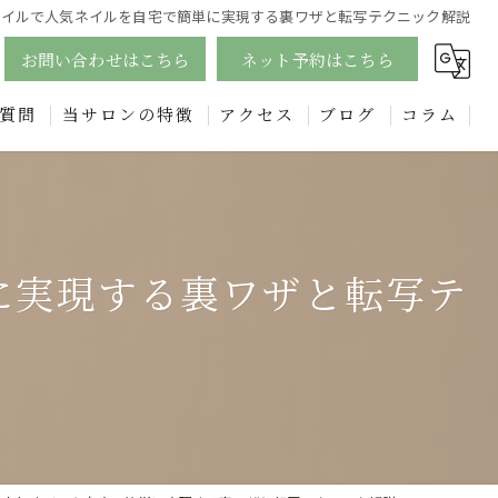
ネイルで人気ネイルを自宅で簡単に実現する裏ワザと転写テクニック解説
お問い合わせはこちら
ネット予約はこちら
質問
当サロンの特徴
アクセス
ブログ
コラム
ジェル
漫画特集
四日市のフットネイルで足元美人に！個性的なデザインも豊富に
に実現する裏ワザと転写テ
エステ
フェイシャル
リンパ