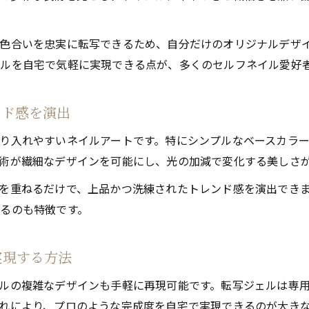
転写ジェル活用で簡単に人気ネイルになる理由とは
転写ジェルで叶う人気ネイルの手軽なアレンジ法
色合いを忠実に転写できるため、自分だけのオリジナルデザ
ネイル転写ジェル 代用アイデアで人気ネイル実現
ルを自宅で気軽に実現できる点が、多くのセルフネイル愛好
時短で人気ネイルを仕上げる転写ジェルのコツ
人気ネイルに転写ジェルが選ばれるポイントとは
ンド感を演出
100均でも人気ネイルを作る転写ジェル活用法
り入れやすいネイルアートです。特にシンプルなベースカラ
レースやホイルで個性派ジュエルアートを楽しむ方法
術が繊細なデザインを可能にし、光の加減で変化する美しさ
レースネイルと転写ジェルで人気ネイルを個性派に
を重ねるだけで、上品かつ洗練されたトレンド感を演出でき
ネイルホイル転写ジェル活用で華やか人気ネイル
るのも特徴です。
レースネイル 転写ジェルなしで作る人気ネイル術
個性溢れる人気ネイルを叶えるホイルアレンジ法
実現する方法
プリントジュエルで作るレース風人気ネイルの秘訣
ルの複雑なデザインも手軽に再現可能です。転写ジェルは専
初心者でもできる転写テクで憧れのトレンドネイル実現
れにより、プロのような完成度を自宅で実現できるのが大き