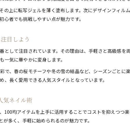
簡単転写で人気ネイルのトレンドデザインに挑戦
その上に転写ジェルを薄く塗布します。次にデザインフィル
初心者でも失敗しない人気ネイルの転写ジェル活用
初心者でも挑戦しやすい点が魅力です。
ジェルネイル 転写 やり方で人気ネイルを楽しもう
転写ジェルネイルを使った人気ネイルの簡単ステッ
に注目しよう
プロ級人気ネイルを叶える初心者向け転写のコツ
番として注目されています。その理由は、手軽さと高級感を
100均素材とプリント技で個性溢れる人気ネイルを満喫
も一気に華やかに変身します。
100均素材で叶える人気ネイルのプリントアレンジ術
彩で、春の桜モチーフや冬の雪の結晶など、シーズンごとに
プリント技を活用した個性派人気ネイルの始め方
め、長く愛用できる人気スタイルとなっています。
転写ジェル 100均アイデアで楽しむ人気ネイル
オリジナル人気ネイルを作る100均活用テクニック
人気ネイル術
人気ネイルを身近にするプリントジュエルの工夫
、100均アイテムを上手に活用することでコストを抑えつつ
ことが多く、手軽に始められるのが魅力です。