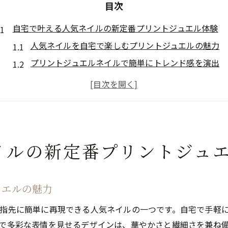
目次
自宅で叶える人気ネイルの新定番プリントジュエル体験
人気ネイルを自宅で楽しむプリントジュエルの魅力
プリントジュエルネイルで簡単にトレンド感を演出
転写ジェル活用で手軽に人気ネイルを実現する方法
人気ネイルの新定番プリントジュエルに注目しよう
100均アイテムで叶うプリントジュエル人気ネイル術
プリントジュエルネイルで輝く指先に仕上げる秘訣
イルの新定番プリントジュ
人気ネイルを輝かせるプリントジュエルのテクニック
プリントジュエルで華やぐ指先の人気ネイルのコツ
転写ジェルやホイルが叶える人気ネイルの輝き
ュエルの魅力
セルフでも上品な人気ネイルを楽しむ仕上げ方
指先に簡単に再現できる人気ネイルの一つです。自宅で手軽
プリントジュエルで長持ち人気ネイルに仕上げる秘訣
で多彩な表情を見せるデザインは、華やかさと繊細さを兼ね