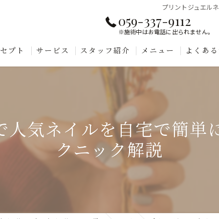
プリントジュエル
059-337-9112
※施術中はお電話に出られません。
ンセプト
サービス
スタッフ紹介
メニュー
よくある
で人気ネイルを自宅で簡単
クニック解説