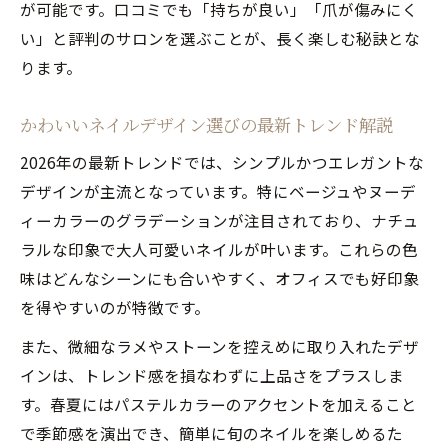
が可能です。口コミでも「持ちが良い」「爪が傷みにく
ジェルネイルで叶える大人可愛い人気ネイ
い」と評判のサロンを選ぶことが、長く楽しむ秘訣とな
ル
ります。
注目のトレンドネイルで手元に華やかさを
人気ネイルで取り入れる2026年トレンド要
かわいいネイルデザイン選びの最新トレンド解説
素
2026年の最新トレンドでは、シンプルかつエレガントな
かわいいネイルデザインで春夏の華やかさ
デザインが主流となっています。特にベージュやヌーデ
を
ィーカラーのグラデーションが注目されており、ナチュ
大人可愛い韓国風人気ネイルの特徴と魅力
ラルな印象で大人可愛いネイルが叶います。これらの色
上品なジェルネイルでトレンド感を楽しむ
味はどんなシーンにも合いやすく、オフィスでも好印象
方法
を得やすいのが特徴です。
人気ネイルデザインが引き立つカラー選び
また、微細なラメやストーンを控えめに取り入れたデザ
ジェルネイル休止期間と自爪ケアのポイント
インは、トレンド感を損なわずに上品さをプラスしま
人気ネイルを楽しむための自爪ケア基本
す。春夏にはパステルカラーのアクセントを加えること
で季節感を演出でき、簡単に旬のネイルを楽しめるた
ジェルネイルを2ヶ月休む時の変化と対策