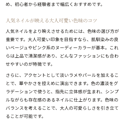
め、初心者から経験者まで幅広くおすすめです。
自爪の健康を守る大人可愛いネイル習慣
人気ネイルと自爪ケアを両立するコツ
人気ネイルが映える大人可愛い色味のコツ
上品な手元を保つ人気ネイルの休止法
人気ネイルをより映えさせるためには、色味の選び方が
清潔感と甘さを両立する人気ネイル活用法
重要です。大人可愛い印象を目指すなら、肌馴染みの良
清潔感と甘さが際立つ人気ネイルの秘訣
いベージュやピンク系のヌーディーカラーが基本。これ
人気ネイルで叶える大人可愛い手元の演出
らは上品で清潔感があり、どんなファッションにも合わ
上品さと可愛さを両立するデザイン選び
せやすいのが特徴です。
春の人気ネイルが映える清潔感あるコツ
さらに、アクセントとして淡いラメやパールを加えるこ
大人可愛いネイルで好印象を与える方法
とで、華やかさを控えめに演出できます。色の濃淡をグ
ラデーションで使うと、指先に立体感が生まれ、シンプ
ルながらも存在感のあるネイルに仕上がります。色味の
バランスを考えることで、大人の可愛らしさを引き立て
ることが可能です。