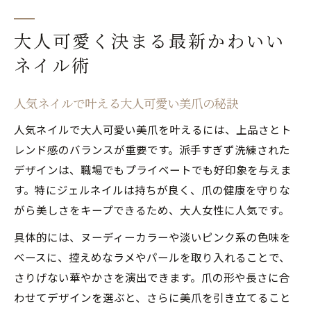
ネイル可愛いシンプルが映える大人の手元
作り
大人可愛く決まる最新かわいい
人気ネイルを選ぶ際の上品なコツ
ネイル術
人気ネイルを上品に仕上げるカラー選び
大人可愛い上品ネイルのデザインポイント
人気ネイルで叶える大人可愛い美爪の秘訣
シンプルで可愛い人気ネイルの選び方
人気ネイルで大人可愛い美爪を叶えるには、上品さとト
人気ネイルが映える上品なパーツ活用術
レンド感のバランスが重要です。派手すぎず洗練された
職場で浮かない人気ネイルの上品な工夫
デザインは、職場でもプライベートでも好印象を与えま
す。特にジェルネイルは持ちが良く、爪の健康を守りな
仕事でも浮かない大人可愛いネイルの選び方
がら美しさをキープできるため、大人女性に人気です。
人気ネイルで上品に仕上げる職場ネイル術
具体的には、ヌーディーカラーや淡いピンク系の色味を
大人可愛いネイルが仕事で好印象な理由
ベースに、控えめなラメやパールを取り入れることで、
ネイルNG業界でも人気ネイルを楽しむ工夫
さりげない華やかさを演出できます。爪の形や長さに合
春の大人可愛いネイルデザインの取り入れ
わせてデザインを選ぶと、さらに美爪を引き立てること
方