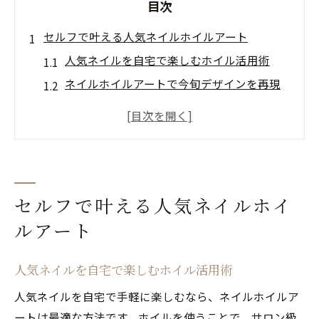
目次
セルフで叶える人気ネイルホイルアート
人気ネイルを自宅で楽しむホイル活用術
ネイルホイルアートで今旬デザインを再現
するコツ
セルフ派が押さえるべき人気ネイルホイル
選び
ホイルシートで叶うトレンド人気ネイルの
魅力
セルフで叶える人気ネイルホイ
100均アイテムで作る人気ネイルホイルアー
ルアート
ト
初心者が押さえたいホイルアート基本手順
人気ネイルを自宅で楽しむホイル活用術
人気ネイルを叶えるホイルアートの基礎知
人気ネイルを自宅で手軽に楽しむなら、ネイルホイルア
識
ートは最適な方法です。ホイルを使うことで、サロン級