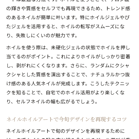
ネイルホイルのやり方と転写ジェルの使い
の輝きや質感をセルフでも再現できるため、トレンド感
方
のあるネイルが簡単に叶います。特にホイルジェルやぴ
初心者向けネイルホイルアートの失敗回避
たジェルを活用すると、ホイルの転写がスムーズにな
ポイント
り、失敗しにくいのが魅力です。
ホイルジェルなしでも人気ネイルは作れる
ホイルを使う際は、未硬化ジェルの状態でホイルを押し
のか
当てるのがポイント。これによりホイルがしっかり密着
ホイルシートを使った人気ネイルの簡単手
し、剥がれにくくなります。さらに、ランダムにクシャ
順
クシャとした質感を演出することで、ナチュラルかつ抜
全面貼りも自在なネイルホイル使い方
け感のある人気ネイルが完成します。こうしたテクニッ
人気ネイルを演出する全面ホイル貼りのコ
クを知ることで、自宅でのホイル活用がより楽しくな
ツ
り、セルフネイルの幅も広がるでしょう。
ネイルホイル全面貼りで上品なデザイン実
ネイルホイルアートで今旬デザインを再現するコツ
現
転写ジェルで人気ネイルを全面に仕上げる
ネイルホイルアートで旬のデザインを再現するために
方法