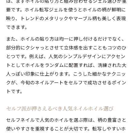
は、まずホイルの貼り方と組み合わせるジェル選びが重
要です。ホイル転写ジェルを使うとホイルの柄が鮮明に
全面貼りがうまくいくネイルホイルの使い
映り、トレンドのメタリックやマーブル柄も美しく表現
方
できます。
人気ネイルをホイルで自由自在に表現する
テク
また、ホイルの貼り方は均一に押し付けるだけでなく、
ホイルアートの失敗を防ぐ最新テクニック
部分的にクシャっとさせて立体感を出すこともコツのひ
とつです。例えば、人気のシンプルデザインにアクセン
人気ネイルホイルアートの失敗原因と対策
トとしてホイルをランダムに配置すれば、洗練された大
方法
人っぽい印象に仕上がります。こうした細かなテクニッ
転写ジェルでホイルアートのミスを減らす
クが、今旬のネイルアートをセルフで成功させるポイン
コツ
トです。
ホイルジェルと未硬化ジェルの違いと使い
分け
セルフ派が押さえるべき人気ネイルホイル選び
ホイルアート失敗時のリカバリー術と人気
セルフネイルで人気のホイルを選ぶ際は、柄の豊富さと
ネイル
使いやすさを重視することが大切です。転写しやすいホ
ネイルホイルがうまくつかない場合の解決