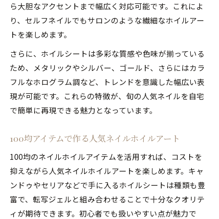
ネイルホイルで叶えるプロ仕様人気ネイル
ら大胆なアクセントまで幅広く対応可能です。これによ
の極意
り、セルフネイルでもサロンのような繊細なホイルアー
トを楽しめます。
セルフで実現するサロン級の人気ネイルホ
イル術
さらに、ホイルシートは多彩な質感や色味が揃っている
ホイルアートで差がつく上品人気ネイルの
ため、メタリックやシルバー、ゴールド、さらにはカラ
作り方
フルなホログラム調など、トレンドを意識した幅広い表
現が可能です。これらの特徴が、旬の人気ネイルを自宅
ネイルホイルシートを使った簡単サロン風
で簡単に再現できる魅力となっています。
ネイル
100均アイテムで作る人気ネイルホイルアート
100均のネイルホイルアイテムを活用すれば、コストを
抑えながら人気ネイルホイルアートを楽しめます。キャ
ンドゥやセリアなどで手に入るホイルシートは種類も豊
富で、転写ジェルと組み合わせることで十分なクオリテ
ィが期待できます。初心者でも扱いやすい点が魅力で