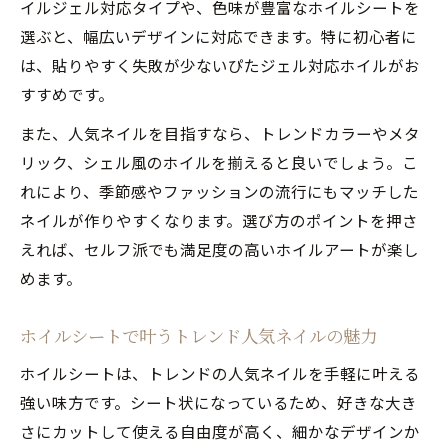
イルジェル対応タイプや、色味が豊富なホイルシートを
法
選ぶと、幅広いデザインに対応できます。特に初心者に
個性派デザインも楽しめるホイル活用法
は、貼りやすく失敗が少ないぴたジェル対応ホイルがお
人気ネイルに映えるホイルデザインアレン
すすめです。
ジ術
また、人気ネイルを目指すなら、トレンドカラーやメタ
ネイルホイルで作る個性的なアートの楽し
リック、シェル風のホイルを揃えると良いでしょう。こ
み方
れにより、季節感やファッションの流行にもマッチした
ホイルアートで表現する最新人気ネイルパ
ネイルが作りやすくなります。選び方のポイントを押さ
ターン
えれば、セルフ派でも満足度の高いホイルアートが楽し
ホイルシートを活用したニュアンス人気ネ
めます。
イル
デザイン幅が広がるネイルホイルの新提案
ホイルシートで叶うトレンド人気ネイルの魅力
サロン級の人気ネイルを自宅で簡単再現
ホイルシートは、トレンドの人気ネイルを手軽に叶える
人気ネイルをホイルアートでサロン級に仕
強い味方です。シート状になっているため、好きな大き
上げる秘訣
さにカットして使える自由度が高く、細かなデザインか