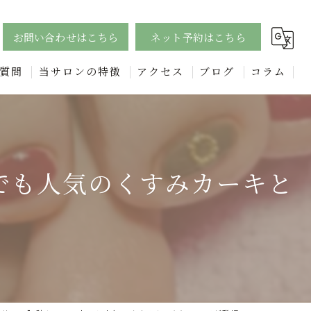
お問い合わせはこちら
ネット予約はこちら
質問
当サロンの特徴
アクセス
ブログ
コラム
ジェル
漫画特集
四日市のフットネイルで足元美人に！個性的なデザインも豊富に
でも人気のくすみカーキと
エステ
フェイシャル
リンパ