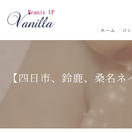
ホーム
コ
【四日市、鈴鹿、桑名ネ